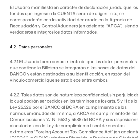
El Usuario manifiesta en carácter de declaración jurada que los
fondos que ingrese a la CUENTA serán de origen lícito, se
corresponderán con la actividad declarada en la Agencia de
Recaudación y Control Aduanero (en adelante, “ARCA”), siendo
verdaderos e íntegros los datos informados.
4.2. Datos personales:
4.2.1.El Usuario toma conocimiento de que los datos personales
que contiene la Billetera se integrarán a las bases de datos del
BANCO y están destinados a su identificación, en razón del
vínculo comercial que se establece entre ambos.
4.2.2. Tales datos son de naturaleza confidencial, sin perjuicio d
lo cual podrán ser cedidos en los términos de los arts. 5 y 11 de la
Ley 25.326 por el BANCO al BCRA en cumplimiento de las
normas emanadas del mismo, a ARCA en cumplimiento de las
Comunicaciones “A” N° 5581 y 5588 del BCRA y sus disposicion
vinculadas con la Ley de cumplimiento fiscal de cuentas
extranjeras “Foreing Account Tax Compliance Act” (en adelant
“FATCA”), a CIDI (Ciudadano Digital de la Provincia de Córdoba)